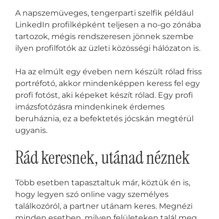
A napszemüveges, tengerparti szelfik például
LinkedIn profilképként teljesen a no-go zónába
tartozok, mégis rendszeresen jönnek szembe
ilyen profilfotók az üzleti közösségi hálózaton is.
Ha az elmúlt egy éveben nem készült rólad friss
portréfotó, akkor mindenképpen keress fel egy
profi fotóst, aki képeket készít rólad. Egy profi
imázsfotózásra mindenkinek érdemes
beruháznia, ez a befektetés jócskán megtérül
ugyanis.
Rád keresnek, utánad néznek
Több esetben tapasztaltuk már, köztük én is,
hogy legyen szó online vagy személyes
találkozóról, a partner utánam keres. Megnézi
minden esetben, milyen felületeken talál meg,