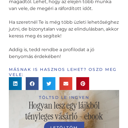
magadtól. Lehet, hogy az elején több munka
van vele, de megéri a ráfordított időt.
Ha szeretnél Te is még több üzleti lehetőséghez
jutni, de bizonytalan vagy az elindulásban, akkor
keress meg és segítek!
Addig is, tedd rendbe a profilodat a jó
benyomás érdekében!
MÁSNAK IS HASZNOS LEHET? OSZD MEG
VELE:
TÖLTSD LE INGYEN
Hogyan lesz egy lájkból
tényleges vásárló - ebook
LETÖLTÖM