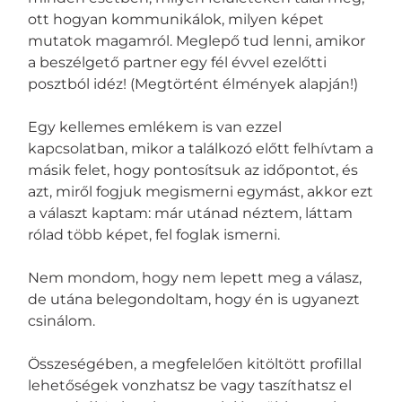
ott hogyan kommunikálok, milyen képet
mutatok magamról. Meglepő tud lenni, amikor
a beszélgető partner egy fél évvel ezelőtti
posztból idéz! (Megtörtént élmények alapján!)
Egy kellemes emlékem is van ezzel
kapcsolatban, mikor a találkozó előtt felhívtam a
másik felet, hogy pontosítsuk az időpontot, és
azt, miről fogjuk megismerni egymást, akkor ezt
a választ kaptam: már utánad néztem, láttam
rólad több képet, fel foglak ismerni.
Nem mondom, hogy nem lepett meg a válasz,
de utána belegondoltam, hogy én is ugyanezt
csinálom.
Összeségében, a megfelelően kitöltött profillal
lehetőségek vonzhatsz be vagy taszíthatsz el