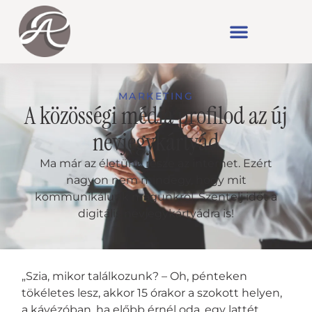
MARKETING
A közösségi média profilod az új
névjegykártyád
Ma már az életünk része az internet. Ezért
nagyon nem mindegy, hogy mit
kommunikálunk magunkról. Szentelj időt a
digitális névjegykártyádra is!
„Szia, mikor találkozunk? – Oh, pénteken
tökéletes lesz, akkor 15 órakor a szokott helyen,
a kávézóban, ha előbb érnél oda, egy lattét